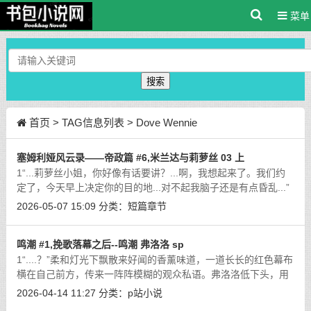
菜单
搜索
首页
> TAG信息列表 > Dove Wennie
塞姆利娅风云录——帝政篇 #6,米兰达与莉萝丝 03 上
1“...莉萝丝小姐，你好像有话要讲？...啊，我想起来了。我们约
定了，今天早上决定你的目的地...对不起我脑子还是有点昏乱...”
直到阳光灿烂的上午时分，宿醉后的米兰达才摇晃着从床上爬
2026-05-07 15:09
分类：
短篇章节
起。穿戴好披风和短靴，洗漱和
[详细]
鸣潮 #1,挽歌落幕之后--鸣潮 弗洛洛 sp
1“....？”柔和灯光下飘散来好闻的香薰味道，一道长长的红色幕布
横在自己前方，传来一阵阵模糊的观众私语。弗洛洛低下头，用
未被绷带遮挡的单眼打量着着自己红色的裙摆、手套与高跟鞋
2026-04-14 11:27
分类：
p站小说
尖。熟悉的舞台后台....但是不对
[详细]